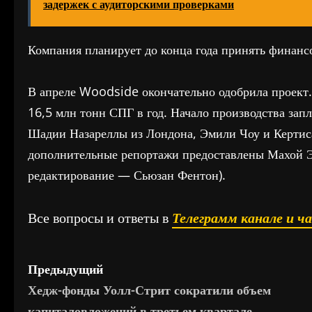
задержек с аудиторскими проверками
Компания планирует до конца года принять финансо
В апреле Woodside окончательно одобрила проект. 
16,5 млн тонн СПГ в год. Начало производства зап
Шадии Назареллы из Лондона, Эмили Чоу и Кертиса
дополнительные репортажи предоставлены Махой Эл
редактирование — Сьюзан Фентон).
Все вопросы и ответы в
Телеграмм канале и ч
Н
Предыдущий
Хедж-фонды Уолл-Стрит сократили объем
а
капиталовложений в третьем квартале