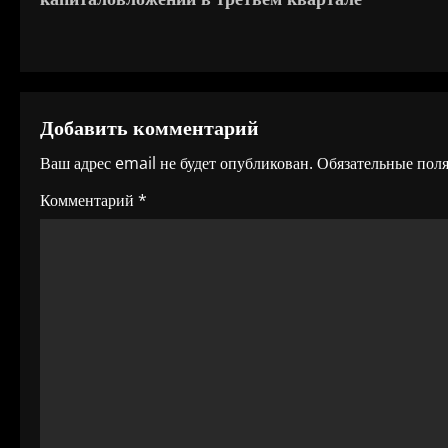
в
и
г
Добавить комментарий
а
Ваш адрес email не будет опубликован.
Обязательные пол
ц
Комментарий
*
и
я
п
о
з
а