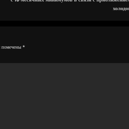
холодо
я помечены
*