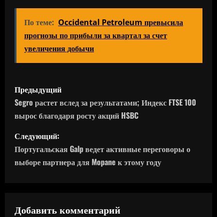
По теме:
Occidental Petroleum превысила
прогнозы по прибыли за квартал за счет
увеличения добычи
Н
Предыдущий
а
Segro растет вслед за результатами; Индекс FTSE 100
вырос благодаря росту акций HSBC
в
Следующий:
и
Португальская Galp ведет активные переговоры о
г
выборе партнера для Mopane к этому году
а
ц
Добавить комментарий