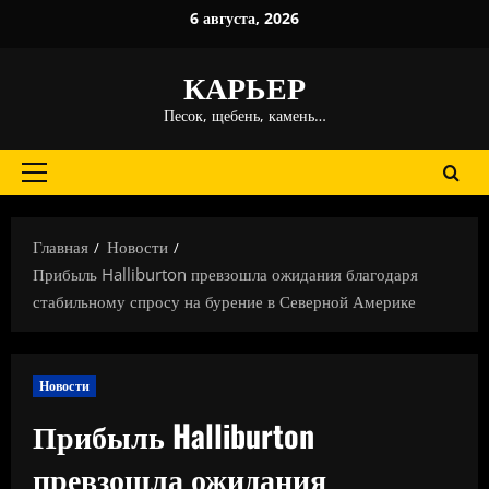
Перейти
6 августа, 2026
к
содержимому
КАРЬЕР
Песок, щебень, камень…
Основное
меню
Главная
Новости
Прибыль Halliburton превзошла ожидания благодаря
стабильному спросу на бурение в Северной Америке
Новости
Прибыль Halliburton
превзошла ожидания