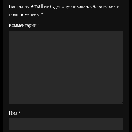
и
Ваш адрес email не будет опубликован.
Обязательные
поля помечены
*
я
Комментарий
*
п
о
з
а
п
и
с
Имя
*
я
м