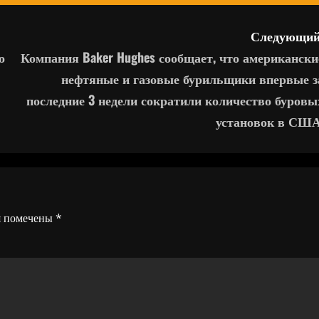
Следующий
о
Компания Baker Hughes сообщает, что американски
нефтяные и газовые бурильщики впервые з
последние 3 недели сократили количество буровы
установок в США
я помечены
*