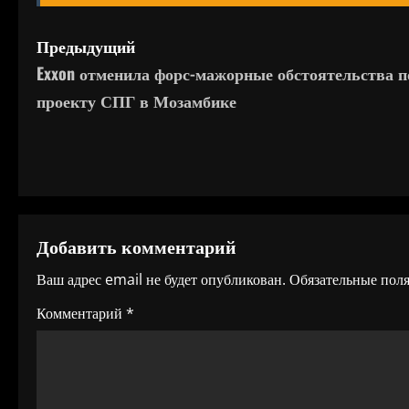
Н
Предыдущий
Exxon отменила форс-мажорные обстоятельства п
а
проекту СПГ в Мозамбике
в
и
г
а
Добавить комментарий
ц
Ваш адрес email не будет опубликован.
Обязательные пол
и
Комментарий
*
я
п