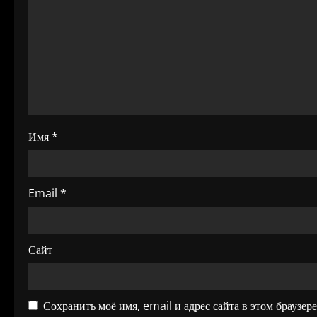
о
з
а
п
и
Имя
*
с
я
Email
*
м
Сайт
Сохранить моё имя, email и адрес сайта в этом браузе