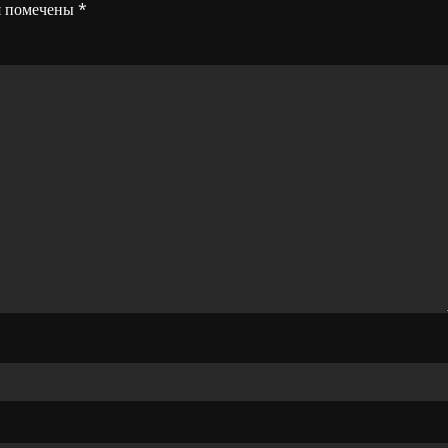
я помечены
*