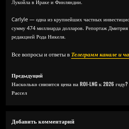
Лукойла в Ираке и Финляндии.
Carlyle — одна из крупнейших частных инвестицио
сумму 474 миллиарда долларов. Репортаж Дмитрия
редакцией Рода Никеля.
Все вопросы и ответы в
Телеграмм канале и ч
Н
Предыдущий
Насколько снизится цена на ROI-LNG к 2026 году?
а
Рассел
в
и
Добавить комментарий
г