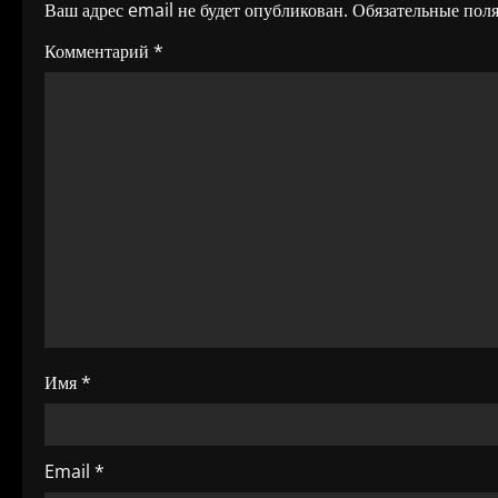
Ваш адрес email не будет опубликован.
Обязательные пол
а
Комментарий
*
ц
и
я
п
о
з
а
Имя
*
п
и
Email
*
с