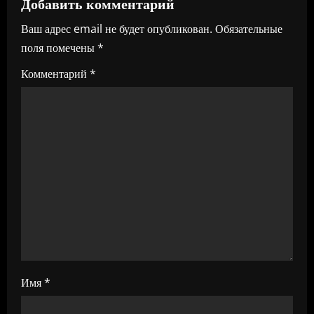
Добавить комментарий
г
Ваш адрес email не будет опубликован.
Обязательные
поля помечены
*
а
Комментарий
*
ц
и
я
п
о
з
а
Имя
*
п