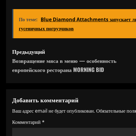
По теме:
Blue Diamond Attachments запускает лин
гусеничных погрузчиков
Н
Предыдущий
Возвращение мяса в меню — особенность
а
европейского ресторана MORNING BID
в
и
Добавить комментарий
г
Ваш адрес email не будет опубликован.
Обязательные пол
а
Комментарий
*
ц