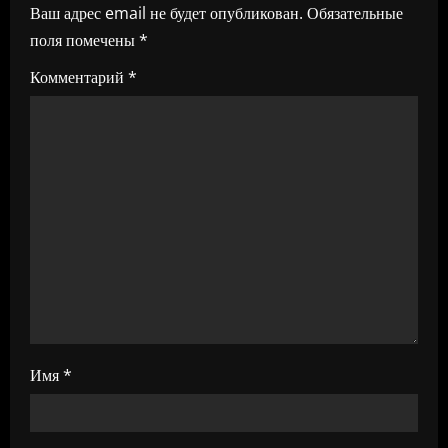
и
Ваш адрес email не будет опубликован.
Обязательные
поля помечены
*
я
Комментарий
*
п
о
з
а
п
и
с
Имя
*
я
м