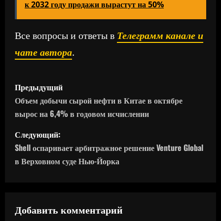
к 2032 году продажи вырастут на 50%
Все вопросы и ответы в
Телеграмм канале и
чате автора
.
Н
Предыдущий
а
Объем добычи сырой нефти в Китае в октябре
вырос на 6,4% в годовом исчислении
в
Следующий:
и
Shell оспаривает арбитражное решение Venture Global
г
в Верховном суде Нью-Йорка
а
ц
Добавить комментарий