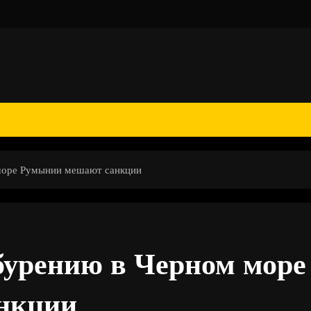
море Румынии мешают санкции
бурению в Черном море
нкции