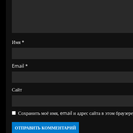
з
а
п
и
Имя
*
с
я
Email
*
м
Сайт
Сохранить моё имя, email и адрес сайта в этом браузе