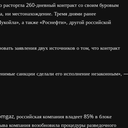
то расторгла 260-дневный контракт со своим буровым
а, ни местонахождение. Тремя днями ранее
укойла», а также «Роснефти», другой российской
овать заявления двух источников о том, что контракт
менимые санкции сделали его исполнение незаконным», 
omgaz, российская компания владеет 85% в блоке
рыва компания возобновила процедуры разведочного