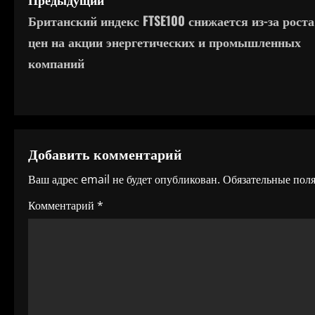
Н
Британский индекс FTSE100 снижается из-за роста
а
цен на акции энергетических и промышленных
в
компаний
и
г
а
Добавить комментарий
ц
Ваш адрес email не будет опубликован.
Обязательные пол
и
Комментарий
*
я
п
о