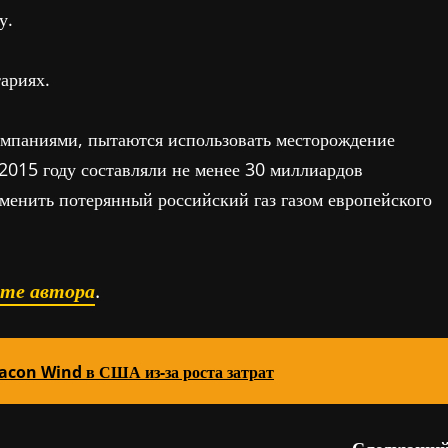
у.
ариях.
омпаниями, пытаются использовать месторождение
 2015 году составляли не менее 30 миллиардов
аменить потерянный российский газ газом европейского
ате автора
.
acon Wind в США из-за роста затрат
Следующий