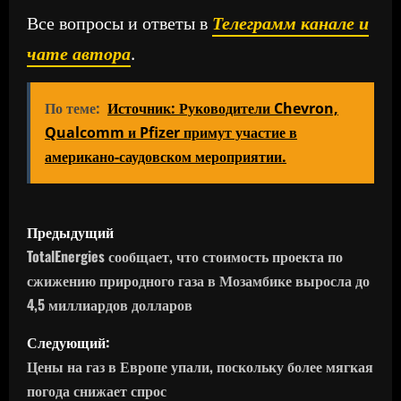
Все вопросы и ответы в
Телеграмм канале и
чате автора
.
По теме:
Источник: Руководители Chevron,
Qualcomm и Pfizer примут участие в
американо-саудовском мероприятии.
Н
Предыдущий
а
TotalEnergies сообщает, что стоимость проекта по
сжижению природного газа в Мозамбике выросла до
в
4,5 миллиардов долларов
и
Следующий:
г
Цены на газ в Европе упали, поскольку более мягкая
погода снижает спрос