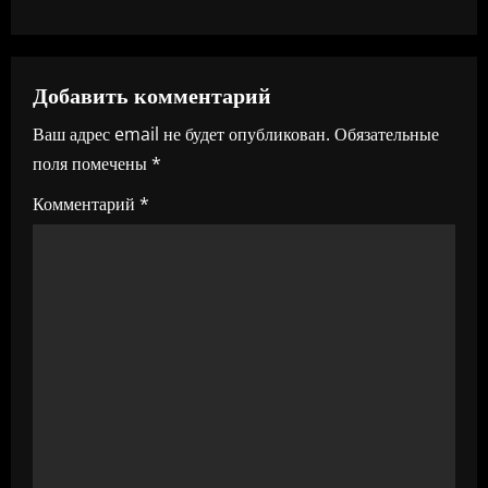
а
ц
Добавить комментарий
и
Ваш адрес email не будет опубликован.
Обязательные
я
поля помечены
*
п
Комментарий
*
о
з
а
п
и
с