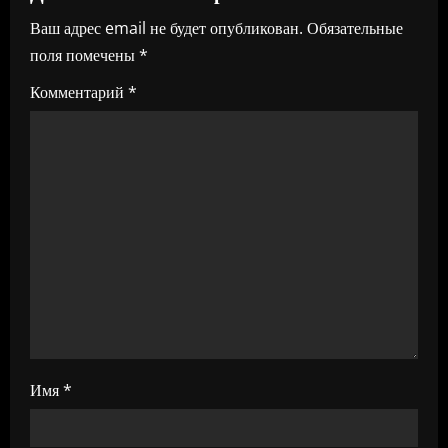
и
Ваш адрес email не будет опубликован.
Обязательные
я
поля помечены
*
п
Комментарий
*
о
з
а
п
и
с
я
Имя
*
м