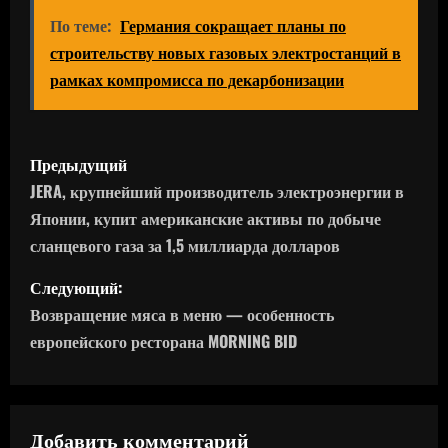
По теме:
Германия сокращает планы по
строительству новых газовых электростанций в
рамках компромисса по декарбонизации
Н
Предыдущий
а
JERA, крупнейший производитель электроэнергии в
Японии, купит американские активы по добыче
в
сланцевого газа за 1,5 миллиарда долларов
и
Следующий:
г
Возвращение мяса в меню — особенность
европейского ресторана MORNING BID
а
ц
Добавить комментарий