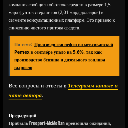
компания сообщила об оттоке средств в размере 1,5
млрд фунтов стерлингов (2,01 млрд долларов) в
сегменте консультационных платформ. Это привело к
снижению чистого притока средств.
По теме:
Производство нефти на мексиканской
Pemex в сентябре упало на 5,6%, так как
производство бензина и дизельного топлива
выросло
Все вопросы и ответы в
Телеграмм канале и
чате автора
.
Н
Предыдущий
а
Прибыль Freeport-McMoRan превзошла ожидания,