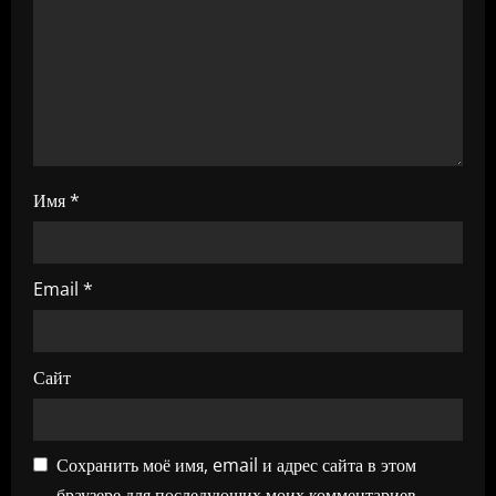
а
п
и
с
я
Имя
*
м
Email
*
Сайт
Сохранить моё имя, email и адрес сайта в этом
браузере для последующих моих комментариев.