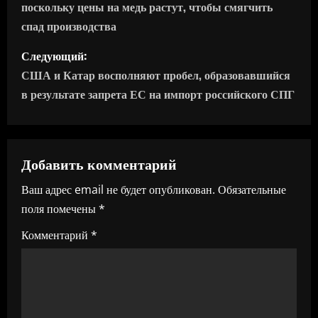
поскольку цены на медь растут, чтобы смягчить
в
спад производства
и
Следующий:
г
США и Катар восполняют пробел, образовавшийся
в результате запрета ЕС на импорт российского СПГ
а
ц
Добавить комментарий
и
Ваш адрес email не будет опубликован.
Обязательные
я
поля помечены
*
п
Комментарий
*
о
з