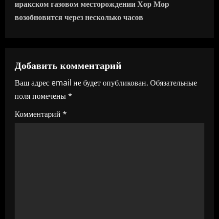
г
иракском газовом месторождении Хор Мор
возобновится через несколько часов
а
ц
Добавить комментарий
и
Ваш адрес email не будет опубликован.
Обязательные
я
поля помечены
*
п
Комментарий
*
о
з
а
п
и