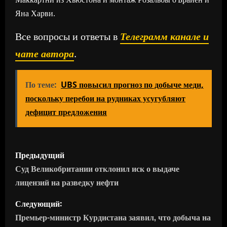
Яна Харви.
Все вопросы и ответы в
Телеграмм канале и
чате автора
.
По теме:
UBS повысил прогноз по добыче меди,
поскольку перебои на рудниках усугубляют
дефицит предложения
Н
Предыдущий
а
Суд Великобритании отклонил иск о выдаче
лицензий на разведку нефти
в
Следующий:
и
Премьер-министр Курдистана заявил, что добыча на