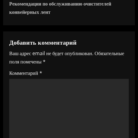
Рекомендации по обслуживанию очистителей
и
конвейерных лент
г
а
Добавить комментарий
ц
Ваш адрес email не будет опубликован.
Обязательные
и
поля помечены
*
я
Комментарий
*
п
о
з
а