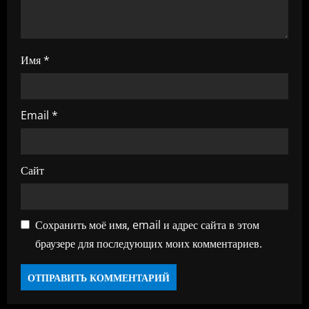
п
и
с
Имя
*
я
м
Email
*
Сайт
Сохранить моё имя, email и адрес сайта в этом
браузере для последующих моих комментариев.