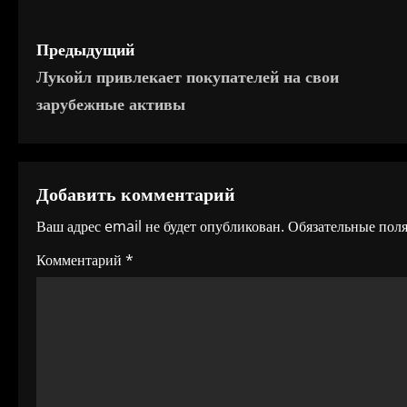
Н
Предыдущий
Лукойл привлекает покупателей на свои
а
зарубежные активы
в
и
Добавить комментарий
г
Ваш адрес email не будет опубликован.
Обязательные пол
а
Комментарий
*
ц
и
я
п