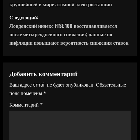
крупнейшей в мире атомной электростанции
в
Следующий:
и
Лондонский индекс FTSE 100 восстанавливается
г
после четырехдневного снижения; данные по
инфляции повышают вероятность снижения ставок
а
ц
Добавить комментарий
и
Ваш адрес email не будет опубликован.
Обязательные
я
поля помечены
*
п
Комментарий
*
о
з