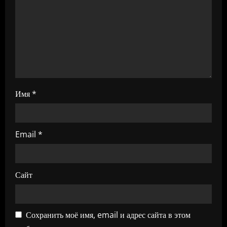
а
п
и
с
я
Имя
*
м
Email
*
Сайт
Сохранить моё имя, email и адрес сайта в этом