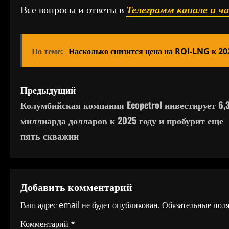
Все вопросы и ответы в
Телеграмм канале и ч
По теме:
Насколько снизится цена на ROI-LNG к 20
Н
Предыдущий
Колумбийская компания Ecopetrol инвестирует 6,
а
миллиарда долларов к 2025 году и пробурит еще
в
пять скважин
и
г
Добавить комментарий
а
Ваш адрес email не будет опубликован.
Обязательные пол
ц
Комментарий
*