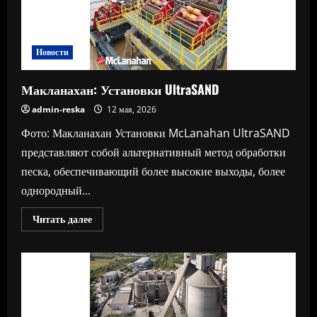
Новости
Макланахан: Установки UltraSAND
admin-reska
12 мая, 2026
Фото: Макланахан Установки McLanahan UltraSAND
представляют собой альтернативный метод обработки
песка, обеспечивающий более высокие выходы, более
однородный...
Прочитать
Читать далее
больше
о
Макланахан:
Установки
UltraSAND