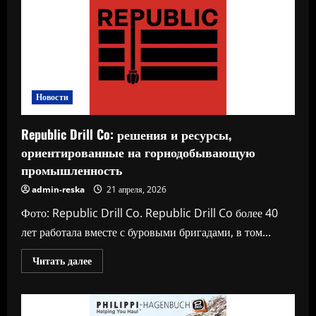
радиальный
конвейер-
штабелер
Новости
Republic Drill Co: решения и ресурсы,
ориентированные на горнодобывающую
промышленность
admin-reska
21 апреля, 2026
Фото: Republic Drill Co. Republic Drill Co более 40
лет работала вместе с буровыми бригадами, в том...
Прочитать
Читать далее
больше
о
Republic
Drill
Co: