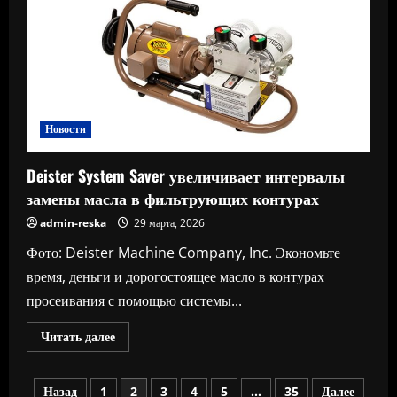
система
смазки,
созданная
для
работы
на
больших
расстояниях
и
в
Новости
тяжелых
карьерных
условиях
Deister System Saver увеличивает интервалы
замены масла в фильтрующих контурах
admin-reska
29 марта, 2026
Фото: Deister Machine Company, Inc. Экономьте
время, деньги и дорогостоящее масло в контурах
просеивания с помощью системы...
Прочитать
Читать далее
больше
о
Deister
Пагинация
System
Назад
1
2
3
4
5
…
35
Далее