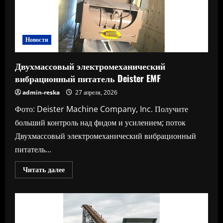
Новости
Двухмассовый электромеханический
вибрационный питатель Deister EMF
admin-reska
27 апреля, 2026
Фото: Deister Machine Company, Inc. Получите
больший контроль над фидом и усилением; поток
Двухмассовый электромеханический вибрационный
питатель...
Прочитать
Читать далее
больше
о
Двухмассовый
электромеханический
вибрационный
питатель
Deister