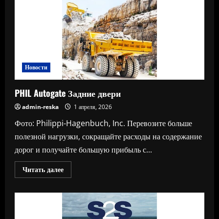
решения
и
ресурсы,
ориентированные
на
горнодобывающую
промышленность
Новости
PHIL Autogate Задние двери
admin-reska
1 апреля, 2026
Фото: Philippi-Hagenbuch, Inc. Перевозите больше
полезной нагрузки, сокращайте расходы на содержание
дорог и получайте большую прибыль с...
Прочитать
Читать далее
больше
о
PHIL
Autogate
Задние
двери