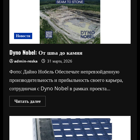
Новости
Dyno Nobel: От шва до камня
admin-reska
31 марта, 2026
Фото: Дайно Нобель Обеспечьте непревзойденную
производительность и прибыльность своего карьера,
сотрудничая с Dyno Nobel в рамках проекта...
Прочитать
Читать далее
больше
о
Dyno
Nobel:
От
шва
до
камня