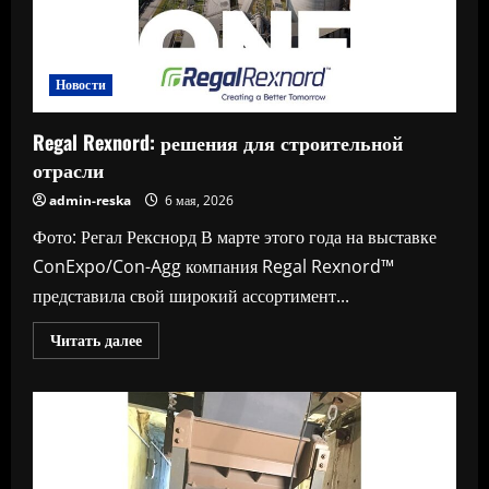
Новости
Regal Rexnord: решения для строительной
отрасли
admin-reska
6 мая, 2026
Фото: Регал Рекснорд В марте этого года на выставке
ConExpo/Con-Agg компания Regal Rexnord™
представила свой широкий ассортимент...
Прочитать
Читать далее
больше
о
Regal
Rexnord:
решения
для
строительной
отрасли