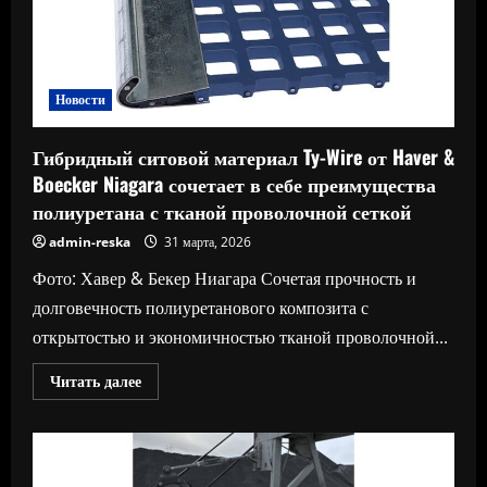
Новости
Гибридный ситовой материал Ty-Wire от Haver &
Boecker Niagara сочетает в себе преимущества
полиуретана с тканой проволочной сеткой
admin-reska
31 марта, 2026
Фото: Хавер & Бекер Ниагара Сочетая прочность и
долговечность полиуретанового композита с
открытостью и экономичностью тканой проволочной...
Прочитать
Читать далее
больше
о
Гибридный
ситовой
материал
Ty-
Wire