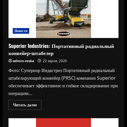
EMF
Новости
Superior Industries: Портативный радиальный
конвейер-штабелер
admin-reska
22 апреля, 2026
Фото: Супериор Индастриз Портативный радиальный
штабелирующий конвейер (PRSC) компании Superior
обеспечивает эффективное и гибкое складирование при
операциях...
Прочитать
Читать далее
больше
о
Superior
Industries:
Портативный