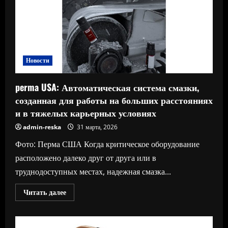
от
Haver
&
Boecker
Niagara
сочетает
в
себе
Новости
преимущества
полиуретана
с
perma USA: Автоматическая система смазки,
тканой
проволочной
созданная для работы на больших расстояниях
сеткой
и в тяжелых карьерных условиях
admin-reska
31 марта, 2026
Фото: Перма США Когда критическое оборудование
расположено далеко друг от друга или в
труднодоступных местах, надежная смазка...
Прочитать
Читать далее
больше
о
perma
USA:
Автоматическая