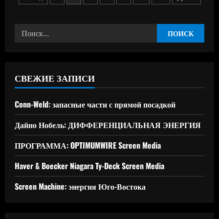
Saver
увеличивает
записей
интервалы
замены
масла
Найти:
в
фильтрующих
контурах
СВЕЖИЕ ЗАПИСИ
Conn-Weld: запасные части с прямой посадкой
Дайно Нобель: ДИФФЕРЕНЦИАЛЬНАЯ ЭНЕРГИЯ
ПРОГРАММА: OPTIMUMWIRE Screen Media
Haver & Boecker Niagara Ty-Deck Screen Media
Screen Machine: энергия Юго-Востока